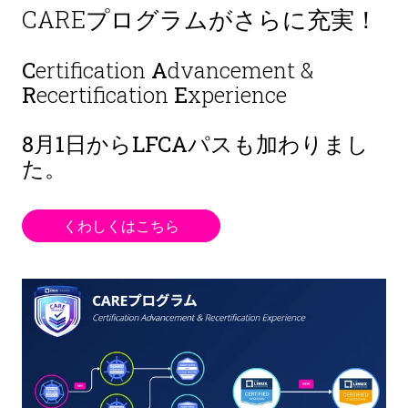
CAREプログラムがさらに充実！
C
ertification
A
dvancement &
R
ecertification
E
xperience
8月1日から
LFCAパスも加わりまし
た。
くわしくはこちら