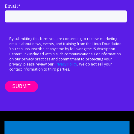
Email
*
By submitting this form you are consenting to receive marketing
emails about news, events, and training from the Linux Foundation.
You can unsubscribe at any time by following the “Subscription
Center” link included within such communications. For information
on our privacy practices and commitment to protecting your
privacy, please review our
Privacy Policy
. We do not sell your
contact information to third parties.