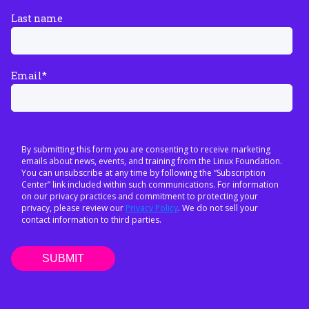
Last name
Email
*
By submitting this form you are consenting to receive marketing
emails about news, events, and training from the Linux Foundation.
You can unsubscribe at any time by following the “Subscription
Center” link included within such communications. For information
on our privacy practices and commitment to protecting your
privacy, please review our
Privacy Policy
. We do not sell your
contact information to third parties.