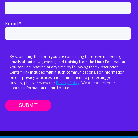
Email
*
By submitting this form you are consenting to receive marketing
emails about news, events, and training from the Linux Foundation.
You can unsubscribe at any time by following the “Subscription
Center” link included within such communications. For information
on our privacy practices and commitment to protecting your
privacy, please review our
Privacy Policy
. We do not sell your
contact information to third parties.