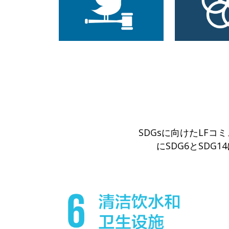
SDGsに向けたLF
にSDG6とSD