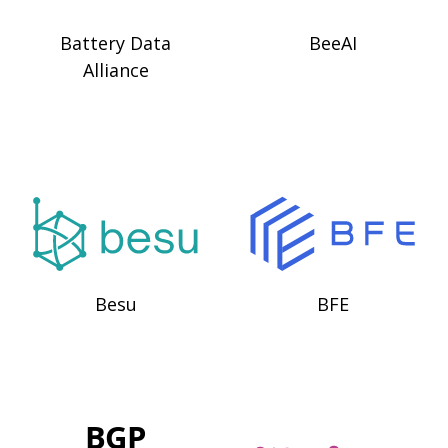
Battery Data
BeeAI
Alliance
Besu
BFE