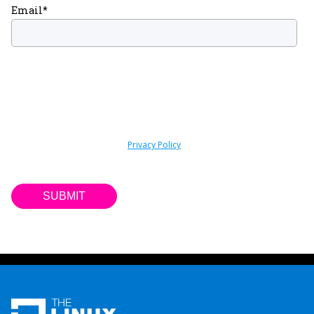
Email
*
By submitting this form you are consenting to receive marketing
emails about news, events, and training from the Linux Foundation.
You can unsubscribe at any time by following the “Subscription
Center” link included within such communications. For information
on our privacy practices and commitment to protecting your
privacy, please review our
Privacy Policy
. We do not sell your
contact information to third parties.