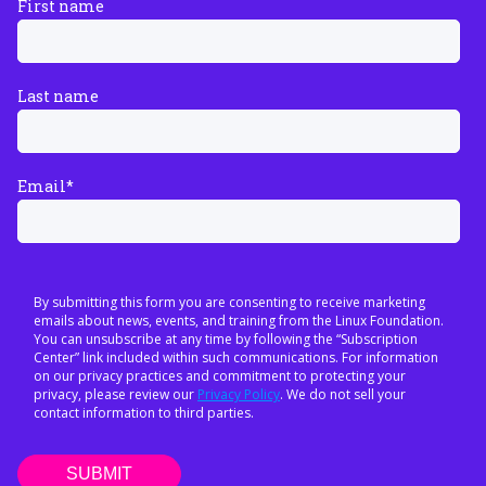
First name
Last name
Email
*
By submitting this form you are consenting to receive marketing
emails about news, events, and training from the Linux Foundation.
You can unsubscribe at any time by following the “Subscription
Center” link included within such communications. For information
on our privacy practices and commitment to protecting your
privacy, please review our
Privacy Policy
. We do not sell your
contact information to third parties.