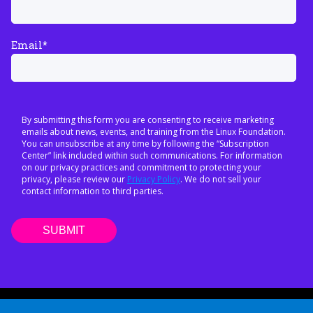
Email
*
By submitting this form you are consenting to receive marketing
emails about news, events, and training from the Linux Foundation.
You can unsubscribe at any time by following the “Subscription
Center” link included within such communications. For information
on our privacy practices and commitment to protecting your
privacy, please review our
Privacy Policy
. We do not sell your
contact information to third parties.