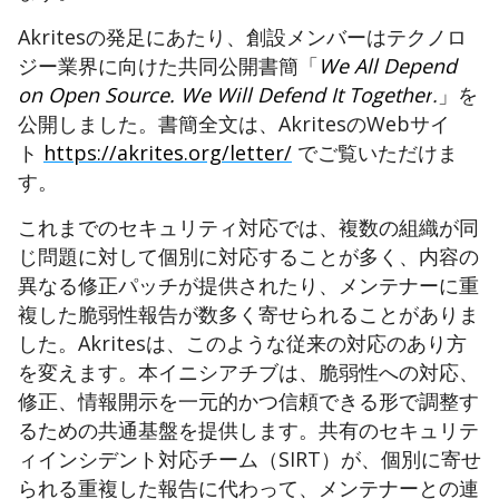
Akritesの発足にあたり、
​創設
メンバーはテクノロ
ジー業界に向けた共同公開書簡「
We All Depend
on Open Source. We Will Defend It Together
​.
」を
公開しました。書簡全文は、
AkritesのWebサイ
ト
https://akrites.org/letter/
でご覧いただけま
す。
これまでのセキュリティ対応では、複数の組織が同
じ問題に対して個別に対応することが多く、内容の
異なる修正パッチが提供されたり、メンテナーに重
複した脆弱性報告が数多く寄せられ
​る
ことがありま
した。
Akritesは、このような従来の対応のあり方
を変えます。本イニシアチブは、脆弱性への対応、
修正、情報開示を一元的かつ信頼できる形で調整す
るための共通基盤を提供します。共有のセキュリテ
ィインシデント対応チーム（SIRT）が、個別に寄せ
られる重複した報告に代わって、メンテナーとの連