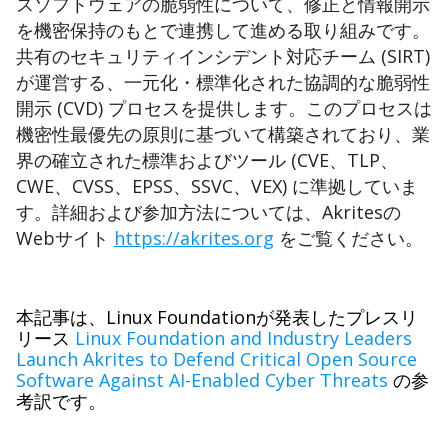
スソフトウェアの脆弱性について、修正と情報開示
を機密保持のもとで連携して進める取り組みです。
共有のセキュリティインシデント対応チーム
​ (
SIRT
​)
が運営する、一元化・標準化された協調的な脆弱性
開示
​ (
CVD
​)
プロセスを提供します。
このプロセスは
機密性最優先の原則に基づいて構築されており、業
界の確立された標準およびツール
​ (
CVE、TLP、
CWE、CVSS、EPSS、SSVC、VEX
​)
に準拠していま
す。
詳細および参加方法については、Akritesの
Webサイト
https://akrites.org
をご覧ください。
本記事は、Linux Foundationが発表したプレスリ
リース
Linux Foundation and Industry Leaders
Launch Akrites to Defend Critical Open Source
Software Against AI-Enabled Cyber Threats
の参
考訳です。