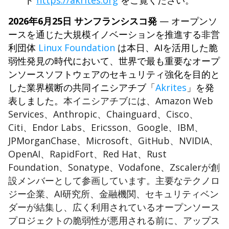
ト
https://akrites.org
をご覧ください。
2026年​6月​25日 サンフランシスコ発
— オープンソ
ースを通じた大規模イノベーションを推進する非営
利団体​
Linux Foundation
は本日、AIを活用した脆
弱性発見の時代において、世界で最も重要なオープ
ンソースソフトウェアのセキュリティ強化を目的と
した業界横断の共同イニシアチブ「
Akrites
」を発
表しました。
本イニシアチブには、Amazon Web
Services、Anthropic、Chainguard、Cisco、
Citi、Endor Labs、Ericsson、Google、IBM、
JPMorganChase、Microsoft、GitHub、NVIDIA、
OpenAI、RapidFort、Red Hat、Rust
Foundation、Sonatype、Vodafone、Zscalerが創
設メンバーとして参画しています。主要なテクノロ
ジー企業、AI研究所、金融機関、セキュリティベン
ダーが結集し、広く利用されているオープンソース
プロジェクトの脆弱性が悪用される前に、アップス