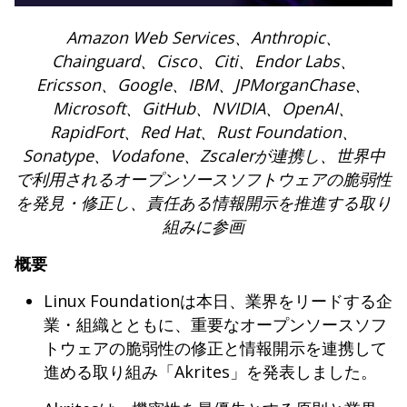
Amazon Web Services、Anthropic、
Chainguard、Cisco、Citi、Endor Labs、
Ericsson、Google、IBM、JPMorganChase、
Microsoft、GitHub、NVIDIA、OpenAI、
RapidFort、Red Hat、Rust Foundation、
Sonatype、Vodafone、Zscalerが連携し、世界中
で利用されるオープンソースソフトウェアの脆弱性
を発見・修正し、責任ある情報開示を推進する取り
組みに参画
概要
Linux Foundationは本日、業界をリードする企
業・組織とともに、重要なオープンソースソフ
トウェアの脆弱性の修正と情報開示を連携して
進める取り組み「Akrites」を発表しました。