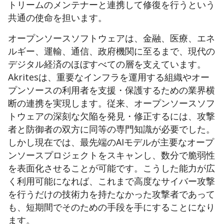
トリームのメンテナーと
​連携
して修復を行うという
共通の使命を担います。
オープンソースソフトウェアは、金融、医療、エネ
ルギー、運輸、通信、政府機関に至るまで、現代の
デジタル経済のほぼすべての層を支えています。
Akritesは、重要なインフラ
​を運用する組織
やオー
プンソースの
​利用者
を支援・保護するための業界横
断の連携を実現します。従来、オープンソースソフ
トウェアの深刻な欠陥を発見・修正するには、攻撃
者と防御者の双方に同等の専門知識が必要でした。
しかし現在では、最先端のAIモデルが主要なオープ
ンソースプロジェクトをスキャンし、数分で脆弱性
を表面化させることが可能です。
こうした能力が広
く利用可能になれば、これまで高度なサイバー攻撃
を行うだけの技術力を持たなかった攻撃者であって
も、短期間でそのための手段を手にすることになり
ます。