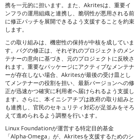
携を一元的に担います。
また、Akritesは、重要イ
ンフラの運用組織と連携し、脆弱性が悪用される前
に修正パッチを展開できるよう支援することを約束
します。
この取り組みは、
機密性の保持が中核を成していま
す。バグの修正は、それぞれのプロジェクトのメン
テナーの意向に基づき、
​元のプロジェクトに反映
さ
れます。重要なパッケージにアクティブなメンテナ
ーが存在しない場合、Akritesが
最後の受け皿とし
て
メンテナーの役割を担い
、
最新バージョン​への修
正が迅速かつ確実に利用者へ届けられるよう支援し
ます。
さらに、本イニシアチブは政府の取り組みと
も連携し、官民のセキュリティ対応が足並みをそろ
えて進められるよう調整を行います。
Linux Foundationが運営する特定目的基金
「
Alpha-Omega
​」
が、Akritesを支援するためのシ