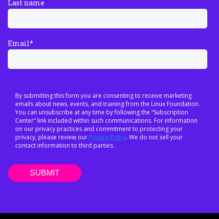
Last name
Email
*
By submitting this form you are consenting to receive marketing
emails about news, events, and training from the Linux Foundation.
You can unsubscribe at any time by following the “Subscription
Center” link included within such communications. For information
on our privacy practices and commitment to protecting your
privacy, please review our
Privacy Policy
. We do not sell your
contact information to third parties.