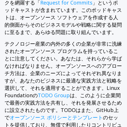
クを網羅する「
Request for Commits
」というポ
ッドキャストが含まれています。このポッドキャス
トは、オープンソース ソフトウェアを作成する人
的側面からそのビジネスモデルや戦略に関する疑問
に至るまで、あらゆる問題に取り組んでいます。
テクノロジー産業の内外の多くの企業が非常に洗練
されたオープンソース プログラムを持っているこ
とに注意してください。あなたは、それらから学ば
なければなりません。オープンソースへのアプロー
チ方法は、企業のニーズによってそれぞれ異なりま
すが、あなたのビジネスに最適な実践方法と戦略を
選択して、それを適用することができます。Linux
Foundationの
TODO Group
は、このように企業間
で最善の実践方法を共有し、それを発展させるため
に設立されたものです。TODOはまた、GitHub上
で
オープンソース ポリシーとテンプレート
のセッ
トを提供しており、無償で利用したりコントリビュ