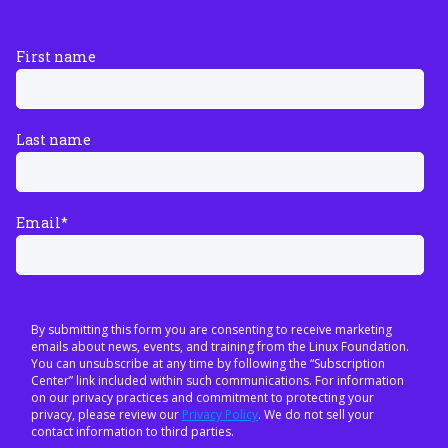
First name
Last name
Email
*
By submitting this form you are consenting to receive marketing
emails about news, events, and training from the Linux Foundation.
You can unsubscribe at any time by following the “Subscription
Center” link included within such communications. For information
on our privacy practices and commitment to protecting your
privacy, please review our
Privacy Policy
. We do not sell your
contact information to third parties.