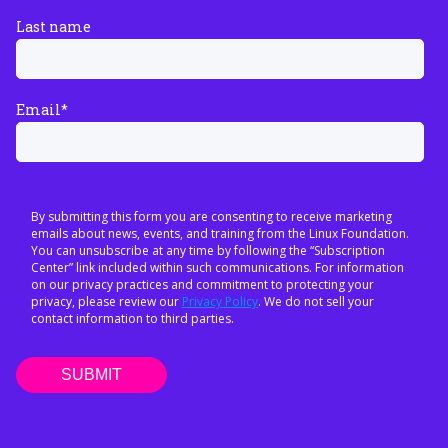
Last name
Email
*
By submitting this form you are consenting to receive marketing
emails about news, events, and training from the Linux Foundation.
You can unsubscribe at any time by following the “Subscription
Center” link included within such communications. For information
on our privacy practices and commitment to protecting your
privacy, please review our
Privacy Policy
. We do not sell your
contact information to third parties.