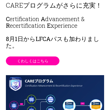
CAREプログラムがさらに充実！
C
ertification
A
dvancement &
R
ecertification
E
xperience
8月1日から
LFCAパスも加わりまし
た。
くわしくはこちら