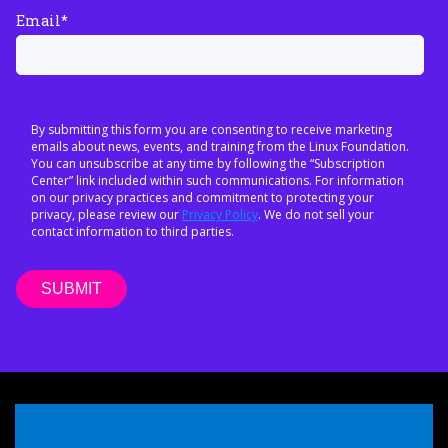
Email
*
By submitting this form you are consenting to receive marketing
emails about news, events, and training from the Linux Foundation.
You can unsubscribe at any time by following the “Subscription
Center” link included within such communications. For information
on our privacy practices and commitment to protecting your
privacy, please review our
Privacy Policy
. We do not sell your
contact information to third parties.