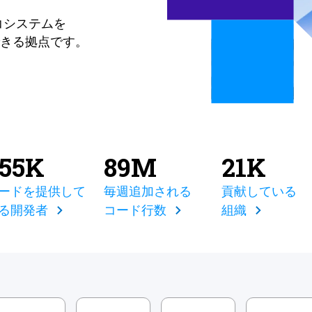
コシステムを
きる拠点です。
855K
89M
21K
ードを提供して
毎週追加される
貢献している
る開発者
コード行数
組織