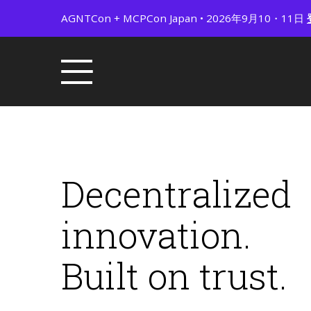
AGNTCon + MCPCon Japan • 2026年9月10・11日
Decentralized
innovation.
Built on trust.