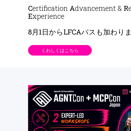
C
ertification
A
dvancement &
R
E
xperience
8月1日から
LFCAパスも加わり
くわしくはこちら