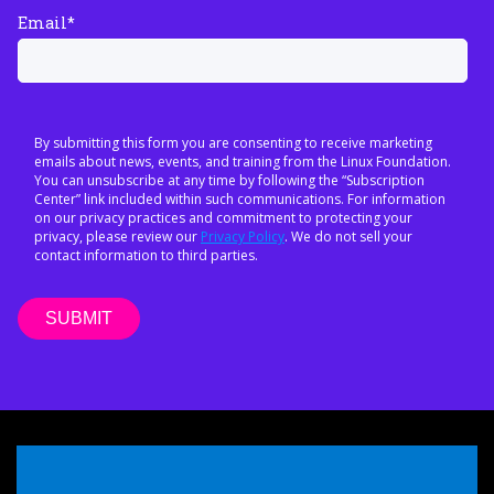
Email
*
By submitting this form you are consenting to receive marketing
emails about news, events, and training from the Linux Foundation.
You can unsubscribe at any time by following the “Subscription
Center” link included within such communications. For information
on our privacy practices and commitment to protecting your
privacy, please review our
Privacy Policy
. We do not sell your
contact information to third parties.