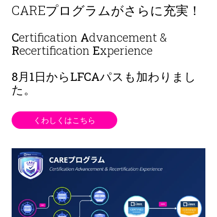
CAREプログラムがさらに充実！
C
ertification
A
dvancement &
R
ecertification
E
xperience
8月1日から
LFCAパスも加わりまし
た。
くわしくはこちら