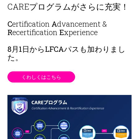
CAREプログラムがさらに充実！
C
ertification
A
dvancement &
R
ecertification
E
xperience
8月1日から
LFCAパスも加わりまし
た。
くわしくはこちら