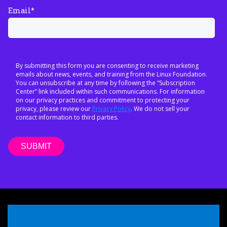
Email
*
By submitting this form you are consenting to receive marketing
emails about news, events, and training from the Linux Foundation.
You can unsubscribe at any time by following the “Subscription
Center” link included within such communications. For information
on our privacy practices and commitment to protecting your
privacy, please review our
Privacy Policy
. We do not sell your
contact information to third parties.