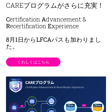
CAREプログラムがさらに充実！
C
ertification
A
dvancement &
R
ecertification
E
xperience
8月1日から
LFCAパスも加わりまし
た。
くわしくはこちら