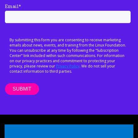
Email
*
By submitting this form you are consenting to receive marketing
emails about news, events, and training from the Linux Foundation.
You can unsubscribe at any time by following the “Subscription
Center” link included within such communications. For information
on our privacy practices and commitment to protecting your
privacy, please review our
Privacy Policy
. We do not sell your
contact information to third parties.