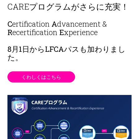
CAREプログラムがさらに充実！
C
ertification
A
dvancement &
R
ecertification
E
xperience
8月1日から
LFCAパスも加わりまし
た。
くわしくはこちら