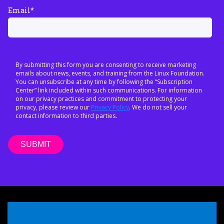
Email
*
By submitting this form you are consenting to receive marketing
emails about news, events, and training from the Linux Foundation.
You can unsubscribe at any time by following the “Subscription
Center” link included within such communications. For information
on our privacy practices and commitment to protecting your
privacy, please review our
Privacy Policy
. We do not sell your
contact information to third parties.