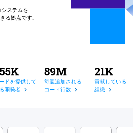
コシステムを
きる拠点です。
855K
89M
21K
ードを提供して
毎週追加される
貢献している
る開発者
コード行数
組織