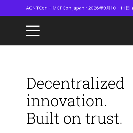
AGNTCon + MCPCon Japan • 2026年9月10・11日
Decentralized
innovation.
Built on trust.