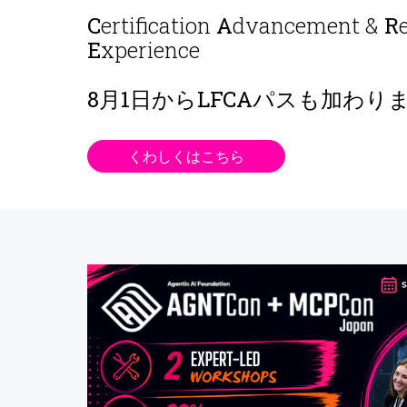
C
ertification
A
dvancement &
R
E
xperience
8月1日から
LFCAパスも加わり
くわしくはこちら