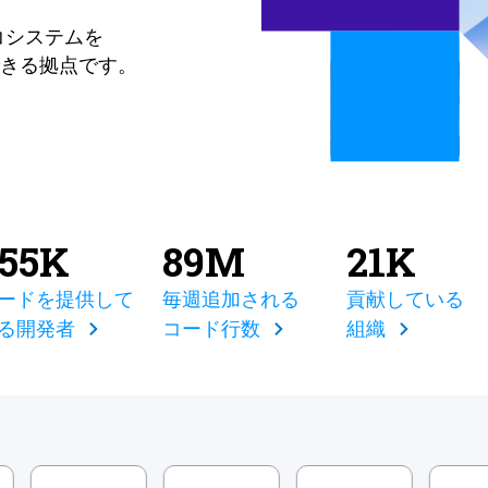
コシステムを
きる拠点です。
855K
89M
21K
ードを提供して
毎週追加される
貢献している
る開発者
コード行数
組織