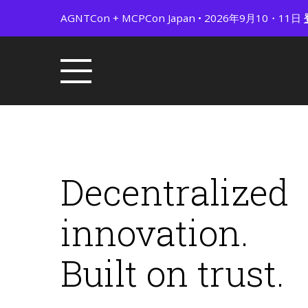
AGNTCon + MCPCon Japan • 2026年9月10・11日
Decentralized
innovation.
Built on trust.