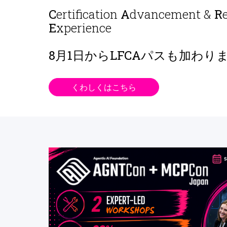
C
ertification
A
dvancement &
R
E
xperience
8月1日から
LFCAパスも加わり
くわしくはこちら