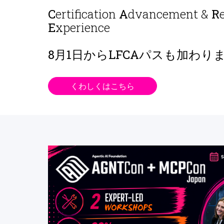
C
ertification
A
dvancement &
R
E
xperience
8月1日から
LFCAパスも加わり
くわしくはこちら