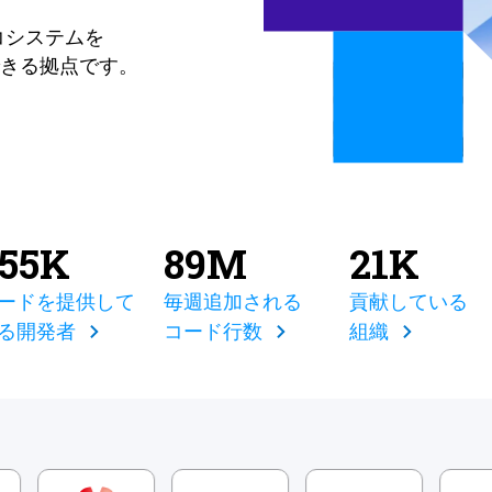
コシステムを
きる拠点です。
855K
89M
21K
ードを提供して
毎週追加される
貢献している
る開発者
コード行数
組織