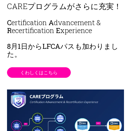
CAREプログラムがさらに充実！
C
ertification
A
dvancement &
R
ecertification
E
xperience
8月1日から
LFCAパスも加わりまし
た。
くわしくはこちら