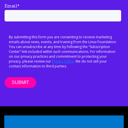
Email
*
By submitting this form you are consenting to receive marketing
emails about news, events, and training from the Linux Foundation.
You can unsubscribe at any time by following the “Subscription
Center” link included within such communications. For information
on our privacy practices and commitment to protecting your
privacy, please review our
Privacy Policy
. We do not sell your
contact information to third parties.