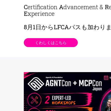
C
ertification
A
dvancement &
R
E
xperience
8月1日から
LFCAパスも加わり
くわしくはこちら