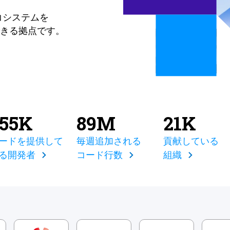
コシステムを
きる拠点です。
855K
89M
21K
ードを提供して
毎週追加される
貢献している
る開発者
コード行数
組織