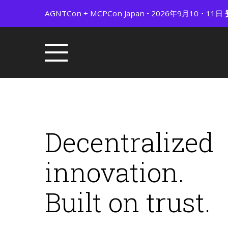
AGNTCon + MCPCon Japan • 2026年9月10・11日
Decentralized
innovation.
Built on trust.