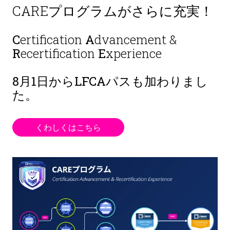
CAREプログラムがさらに充実！
C
ertification
A
dvancement &
R
ecertification
E
xperience
8月1日から
LFCAパスも加わりまし
た。
くわしくはこちら