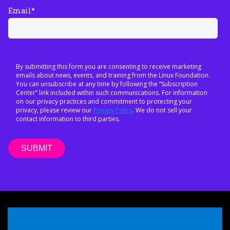
Email
*
By submitting this form you are consenting to receive marketing
emails about news, events, and training from the Linux Foundation.
You can unsubscribe at any time by following the “Subscription
Center” link included within such communications. For information
on our privacy practices and commitment to protecting your
privacy, please review our
Privacy Policy
. We do not sell your
contact information to third parties.