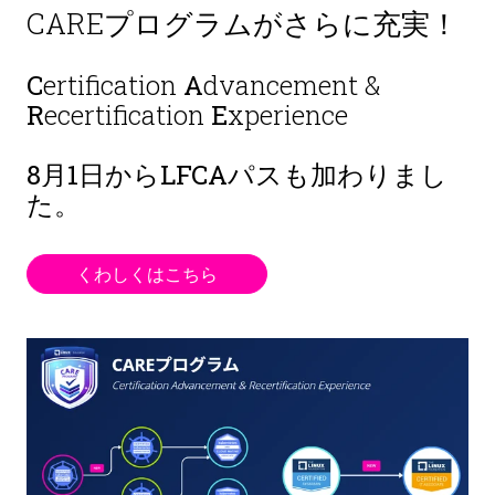
CAREプログラムがさらに充実！
C
ertification
A
dvancement &
R
ecertification
E
xperience
8月1日から
LFCAパスも加わりまし
た。
くわしくはこちら