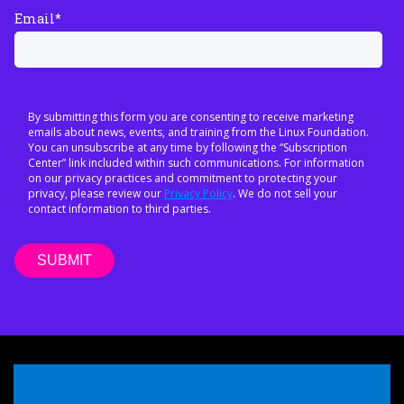
Email
*
By submitting this form you are consenting to receive marketing
emails about news, events, and training from the Linux Foundation.
You can unsubscribe at any time by following the “Subscription
Center” link included within such communications. For information
on our privacy practices and commitment to protecting your
privacy, please review our
Privacy Policy
. We do not sell your
contact information to third parties.