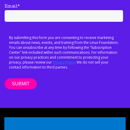
Email
*
By submitting this form you are consenting to receive marketing
emails about news, events, and training from the Linux Foundation.
You can unsubscribe at any time by following the “Subscription
Center” link included within such communications. For information
on our privacy practices and commitment to protecting your
privacy, please review our
Privacy Policy
. We do not sell your
contact information to third parties.