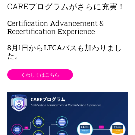
CAREプログラムがさらに充実！
C
ertification
A
dvancement &
R
ecertification
E
xperience
8月1日から
LFCAパスも加わりまし
た。
くわしくはこちら