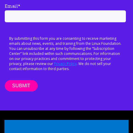
Email
*
By submitting this form you are consenting to receive marketing
emails about news, events, and training from the Linux Foundation.
You can unsubscribe at any time by following the “Subscription
Center” link included within such communications. For information
on our privacy practices and commitment to protecting your
privacy, please review our
Privacy Policy
. We do not sell your
contact information to third parties.