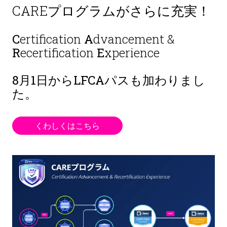
CAREプログラムがさらに充実！
C
ertification
A
dvancement &
R
ecertification
E
xperience
8月1日から
LFCAパスも加わりまし
た。
くわしくはこちら