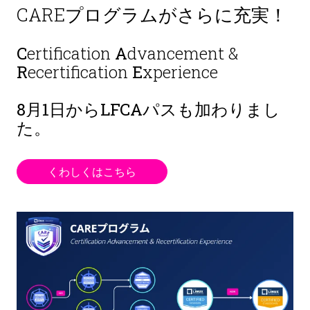
CAREプログラムがさらに充実！
C
ertification
A
dvancement &
R
ecertification
E
xperience
8月1日から
LFCAパスも加わりまし
た。
くわしくはこちら