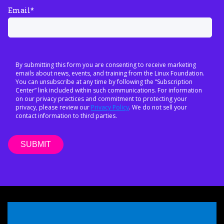
Email
*
By submitting this form you are consenting to receive marketing
emails about news, events, and training from the Linux Foundation.
You can unsubscribe at any time by following the “Subscription
Center” link included within such communications. For information
on our privacy practices and commitment to protecting your
privacy, please review our
Privacy Policy
. We do not sell your
contact information to third parties.