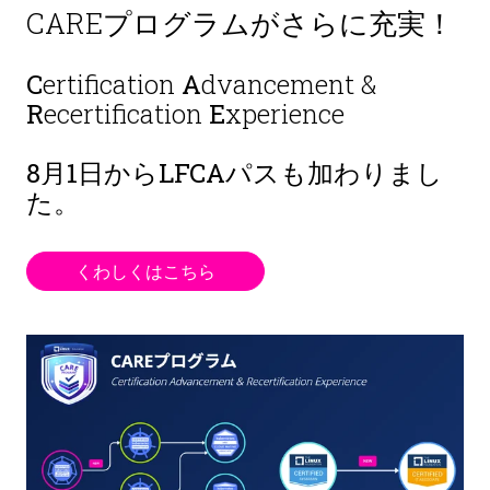
CAREプログラムがさらに充実！
C
ertification
A
dvancement &
R
ecertification
E
xperience
8月1日から
LFCAパスも加わりまし
た。
くわしくはこちら