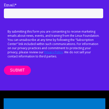
Email
*
By submitting this form you are consenting to receive marketing
emails about news, events, and training from the Linux Foundation.
You can unsubscribe at any time by following the “Subscription
Center” link included within such communications. For information
on our privacy practices and commitment to protecting your
privacy, please review our
Privacy Policy
. We do not sell your
contact information to third parties.