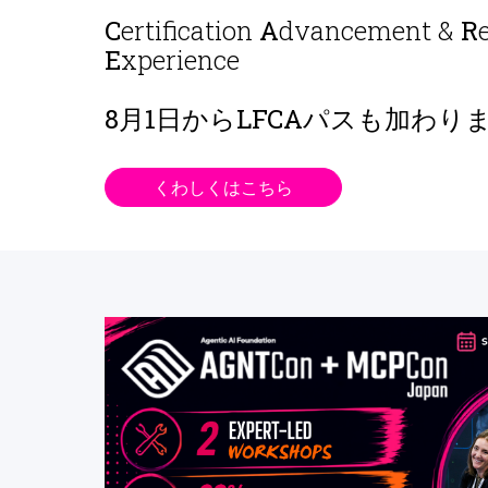
C
ertification
A
dvancement &
R
E
xperience
8月1日から
LFCAパスも加わり
くわしくはこちら