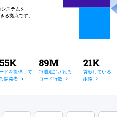
コシステムを
きる拠点です。
855K
89M
21K
ードを提供して
毎週追加される
貢献している
る開発者
コード行数
組織