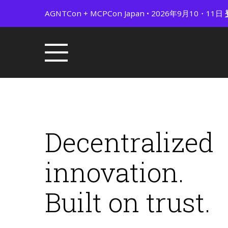
AGNTCon + MCPCon Japan • 2026年9月10・11日
Decentralized
innovation.
Built on trust.