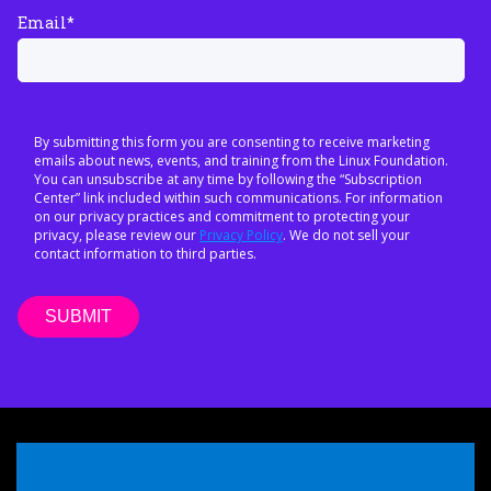
Email
*
By submitting this form you are consenting to receive marketing
emails about news, events, and training from the Linux Foundation.
You can unsubscribe at any time by following the “Subscription
Center” link included within such communications. For information
on our privacy practices and commitment to protecting your
privacy, please review our
Privacy Policy
. We do not sell your
contact information to third parties.