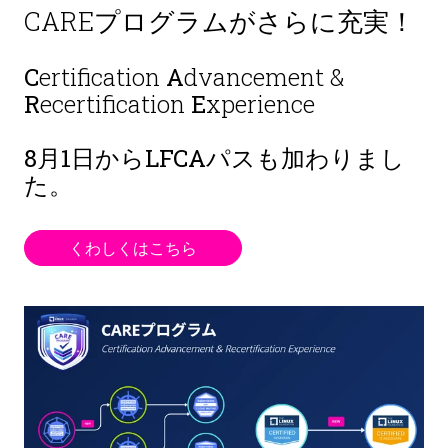
CAREプログラムがさらに充実！
C
ertification
A
dvancement &
R
ecertification
E
xperience
8月1日から
LFCAパスも加わりまし
た。
くわしくはこちら