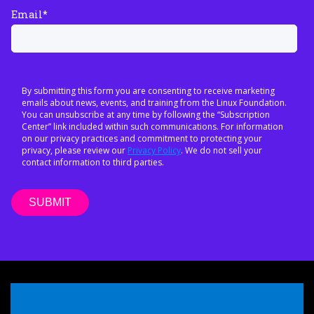
Email
*
By submitting this form you are consenting to receive marketing
emails about news, events, and training from the Linux Foundation.
You can unsubscribe at any time by following the “Subscription
Center” link included within such communications. For information
on our privacy practices and commitment to protecting your
privacy, please review our
Privacy Policy
. We do not sell your
contact information to third parties.