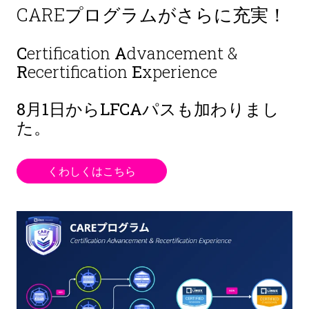
CAREプログラムがさらに充実！
C
ertification
A
dvancement &
R
ecertification
E
xperience
8月1日から
LFCAパスも加わりまし
た。
くわしくはこちら