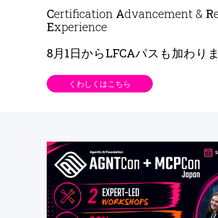
C
ertification
A
dvancement &
R
E
xperience
8月1日から
LFCAパスも加わり
くわしくはこちら