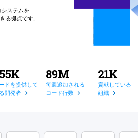
コシステムを
きる拠点です。
855K
89M
21K
ードを提供して
毎週追加される
貢献している
る開発者
コード行数
組織