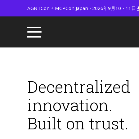
AGNTCon + MCPCon Japan • 2026年9月10・11日
Decentralized
innovation.
Built on trust.