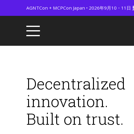
AGNTCon + MCPCon Japan • 2026年9月10・11日
Decentralized
innovation.
Built on trust.