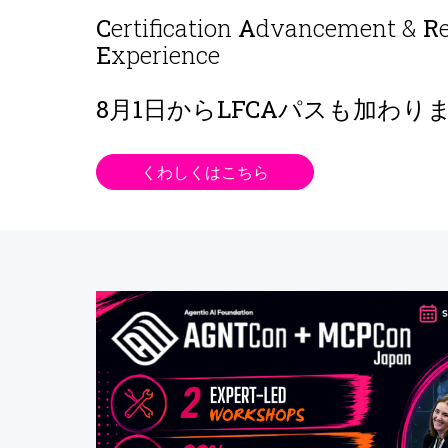
C
ertification
A
dvancement &
R
E
xperience
8月1日から
LFCAパスも加わり
くわしくはこちら