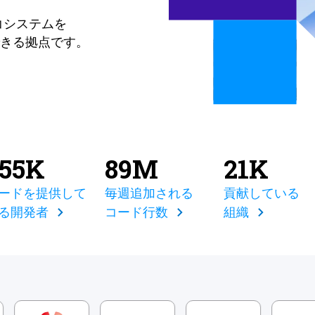
コシステムを
きる拠点です。
855K
89M
21K
ードを提供して
毎週追加される
貢献している
る開発者
コード行数
組織