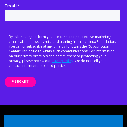
Email
*
By submitting this form you are consenting to receive marketing
emails about news, events, and training from the Linux Foundation.
You can unsubscribe at any time by following the “Subscription
Center” link included within such communications. For information
on our privacy practices and commitment to protecting your
privacy, please review our
Privacy Policy
. We do not sell your
contact information to third parties.