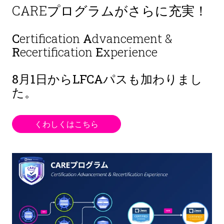
CAREプログラムがさらに充実！
C
ertification
A
dvancement &
R
ecertification
E
xperience
8月1日から
LFCAパスも加わりまし
た。
くわしくはこちら