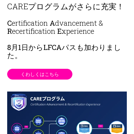
CAREプログラムがさらに充実！
C
ertification
A
dvancement &
R
ecertification
E
xperience
8月1日から
LFCAパスも加わりまし
た。
くわしくはこちら