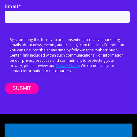
Email
*
By submitting this form you are consenting to receive marketing
emails about news, events, and training from the Linux Foundation.
You can unsubscribe at any time by following the “Subscription
Center” link included within such communications. For information
on our privacy practices and commitment to protecting your
privacy, please review our
Privacy Policy
. We do not sell your
contact information to third parties.