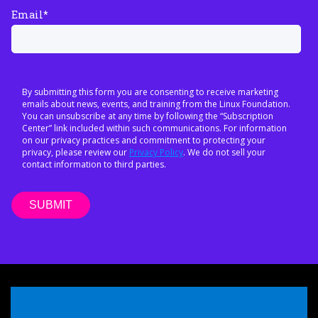
Email
*
By submitting this form you are consenting to receive marketing
emails about news, events, and training from the Linux Foundation.
You can unsubscribe at any time by following the “Subscription
Center” link included within such communications. For information
on our privacy practices and commitment to protecting your
privacy, please review our
Privacy Policy
. We do not sell your
contact information to third parties.