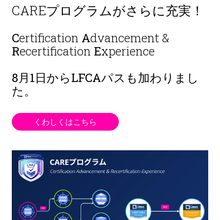
CAREプログラムがさらに充実！
C
ertification
A
dvancement &
R
ecertification
E
xperience
8月1日から
LFCAパスも加わりまし
た。
くわしくはこちら