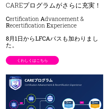
CAREプログラムがさらに充実！
C
ertification
A
dvancement &
R
ecertification
E
xperience
8月1日から
LFCAパスも加わりまし
た。
くわしくはこちら