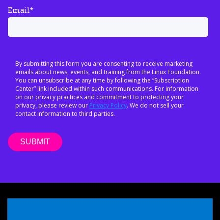
Email
*
By submitting this form you are consenting to receive marketing
emails about news, events, and training from the Linux Foundation.
You can unsubscribe at any time by following the “Subscription
Center” link included within such communications. For information
on our privacy practices and commitment to protecting your
privacy, please review our
Privacy Policy
. We do not sell your
contact information to third parties.