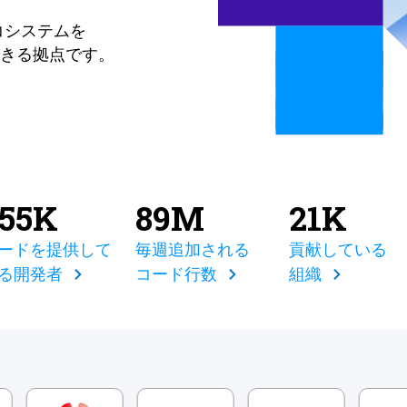
コシステムを
きる拠点です。
855K
89M
21K
ードを提供して
毎週追加される
貢献している
る開発者
コード行数
組織