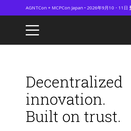
AGNTCon + MCPCon Japan • 2026年9月10・11日
Decentralized
innovation.
Built on trust.