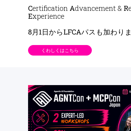
C
ertification
A
dvancement &
R
E
xperience
8月1日から
LFCAパスも加わり
くわしくはこちら