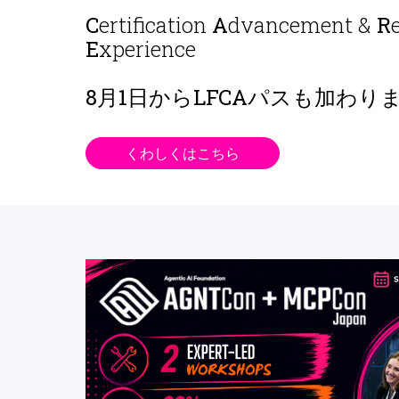
C
ertification
A
dvancement &
R
E
xperience
8月1日から
LFCAパスも加わり
くわしくはこちら