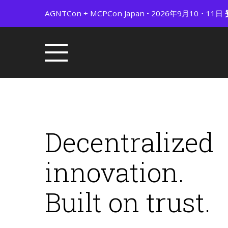
AGNTCon + MCPCon Japan • 2026年9月10・11日
Decentralized
innovation.
Built on trust.