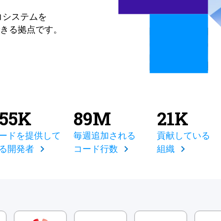
コシステムを
きる拠点です。
855K
89M
21K
ードを提供して
毎週追加される
貢献している
る開発者
コード行数
組織