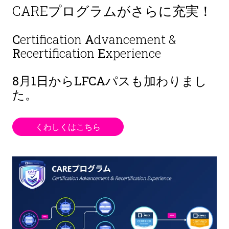
CAREプログラムがさらに充実！
C
ertification
A
dvancement &
R
ecertification
E
xperience
8月1日から
LFCAパスも加わりまし
た。
くわしくはこちら