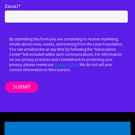
Email
*
By submitting this form you are consenting to receive marketing
emails about news, events, and training from the Linux Foundation.
You can unsubscribe at any time by following the “Subscription
Center” link included within such communications. For information
on our privacy practices and commitment to protecting your
privacy, please review our
Privacy Policy
. We do not sell your
contact information to third parties.