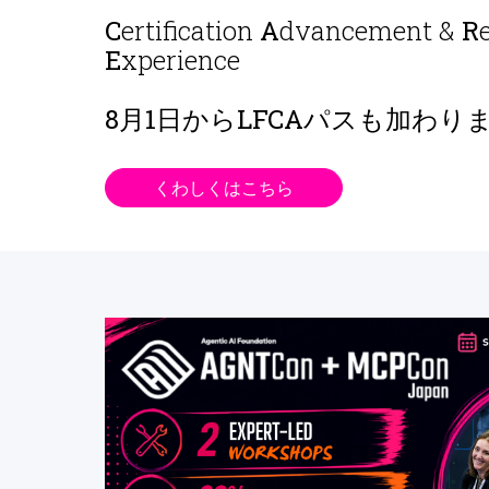
C
ertification
A
dvancement &
R
E
xperience
8月1日から
LFCAパスも加わり
くわしくはこちら