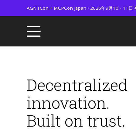
AGNTCon + MCPCon Japan • 2026年9月10・11日
Decentralized
innovation.
Built on trust.