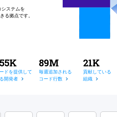
コシステムを
きる拠点です。
855K
89M
21K
ードを提供して
毎週追加される
貢献している
る開発者
コード行数
組織