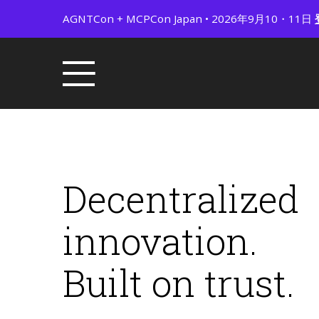
AGNTCon + MCPCon Japan • 2026年9月10・11日
Decentralized
innovation.
Built on trust.