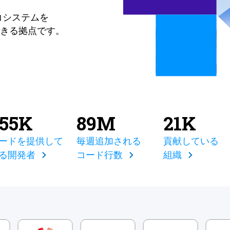
コシステムを
きる拠点です。
855K
89M
21K
ードを提供して
毎週追加される
貢献している
る開発者
コード行数
組織