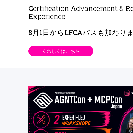
C
ertification
A
dvancement &
R
E
xperience
8月1日から
LFCAパスも加わり
くわしくはこちら