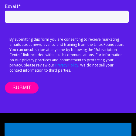
Email
*
By submitting this form you are consenting to receive marketing
emails about news, events, and training from the Linux Foundation.
You can unsubscribe at any time by following the “Subscription
Center” link included within such communications. For information
on our privacy practices and commitment to protecting your
privacy, please review our
Privacy Policy
. We do not sell your
contact information to third parties.