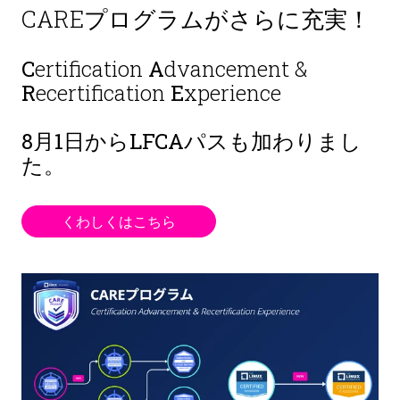
CAREプログラムがさらに充実！
C
ertification
A
dvancement &
R
ecertification
E
xperience
8月1日から
LFCAパスも加わりまし
た。
くわしくはこちら