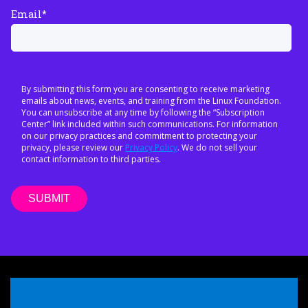
Email
*
By submitting this form you are consenting to receive marketing
emails about news, events, and training from the Linux Foundation.
You can unsubscribe at any time by following the “Subscription
Center” link included within such communications. For information
on our privacy practices and commitment to protecting your
privacy, please review our
Privacy Policy
. We do not sell your
contact information to third parties.