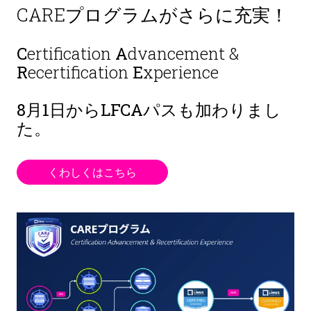
CAREプログラムがさらに充実！
C
ertification
A
dvancement &
R
ecertification
E
xperience
8月1日から
LFCAパスも加わりまし
た。
くわしくはこちら