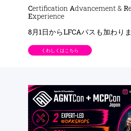
C
ertification
A
dvancement &
R
E
xperience
8月1日から
LFCAパスも加わり
くわしくはこちら