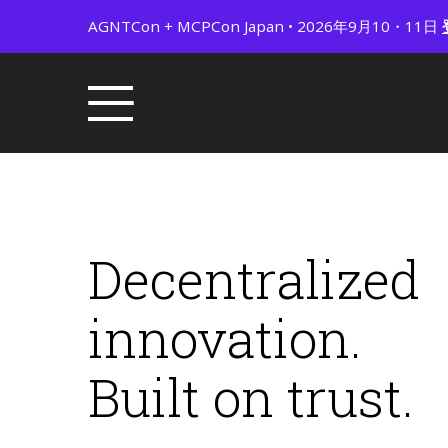
AGNTCon + MCPCon Japan • 2026年9月10・11日
Decentralized
innovation.
Built on trust.