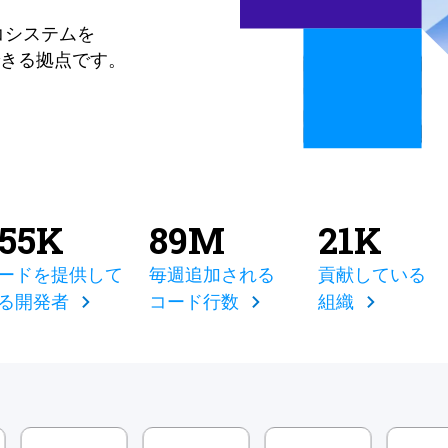
コシステムを
きる拠点です。
855K
89M
21K
ードを提供して
毎週追加される
貢献している
る開発者
コード行数
組織