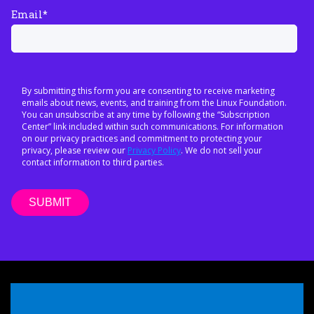
Email
*
By submitting this form you are consenting to receive marketing
emails about news, events, and training from the Linux Foundation.
You can unsubscribe at any time by following the “Subscription
Center” link included within such communications. For information
on our privacy practices and commitment to protecting your
privacy, please review our
Privacy Policy
. We do not sell your
contact information to third parties.