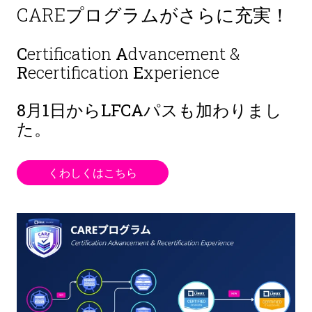
CAREプログラムがさらに充実！
C
ertification
A
dvancement &
R
ecertification
E
xperience
8月1日から
LFCAパスも加わりまし
た。
くわしくはこちら