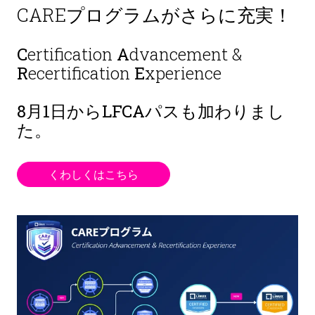
CAREプログラムがさらに充実！
C
ertification
A
dvancement &
R
ecertification
E
xperience
8月1日から
LFCAパスも加わりまし
た。
くわしくはこちら