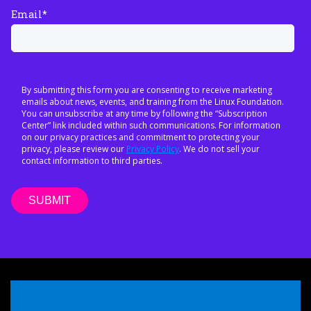
Email
*
By submitting this form you are consenting to receive marketing
emails about news, events, and training from the Linux Foundation.
You can unsubscribe at any time by following the “Subscription
Center” link included within such communications. For information
on our privacy practices and commitment to protecting your
privacy, please review our
Privacy Policy
. We do not sell your
contact information to third parties.