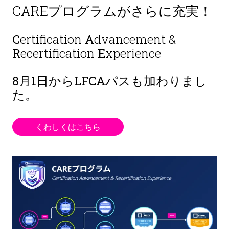
CAREプログラムがさらに充実！
C
ertification
A
dvancement &
R
ecertification
E
xperience
8月1日から
LFCAパスも加わりまし
た。
くわしくはこちら