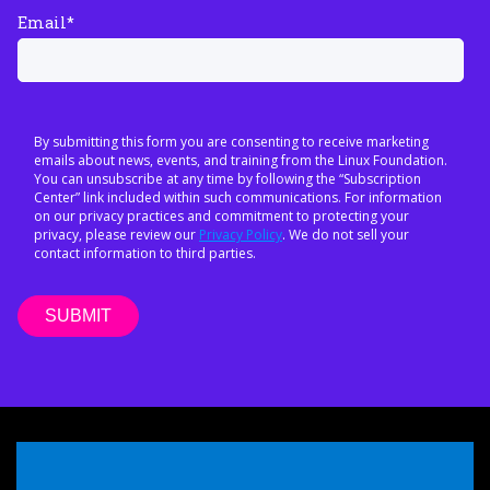
Email
*
By submitting this form you are consenting to receive marketing
emails about news, events, and training from the Linux Foundation.
You can unsubscribe at any time by following the “Subscription
Center” link included within such communications. For information
on our privacy practices and commitment to protecting your
privacy, please review our
Privacy Policy
. We do not sell your
contact information to third parties.