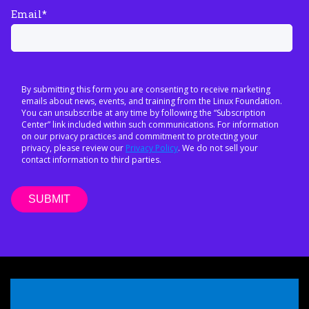
Email
*
By submitting this form you are consenting to receive marketing
emails about news, events, and training from the Linux Foundation.
You can unsubscribe at any time by following the “Subscription
Center” link included within such communications. For information
on our privacy practices and commitment to protecting your
privacy, please review our
Privacy Policy
. We do not sell your
contact information to third parties.