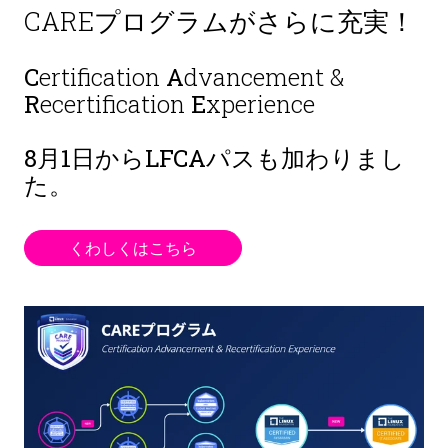
CAREプログラムがさらに充実！
C
ertification
A
dvancement &
R
ecertification
E
xperience
8月1日から
LFCAパスも加わりまし
た。
くわしくはこちら