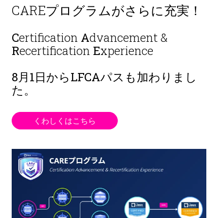
CAREプログラムがさらに充実！
C
ertification
A
dvancement &
R
ecertification
E
xperience
8月1日から
LFCAパスも加わりまし
た。
くわしくはこちら