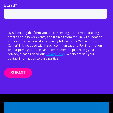
Email
*
By submitting this form you are consenting to receive marketing
emails about news, events, and training from the Linux Foundation.
You can unsubscribe at any time by following the “Subscription
Center” link included within such communications. For information
on our privacy practices and commitment to protecting your
privacy, please review our
Privacy Policy
. We do not sell your
contact information to third parties.